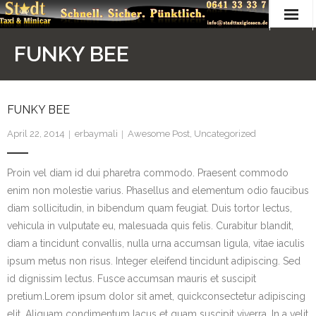
Hauptseite
FUNKY BEE
Über Uns
Kontakt
FUNKY BEE
April 22, 2014
erbaymali
Awesome Post
,
Uncategorized
Fuhrpark
Proin vel diam id dui pharetra commodo. Praesent commodo
Impressum
enim non molestie varius. Phasellus and elementum odio faucibus
Datenschutzerklärung
diam sollicitudin, in bibendum quam feugiat. Duis tortor lectus,
vehicula in vulputate eu, malesuada quis felis. Curabitur blandit,
diam a tincidunt convallis, nulla urna accumsan ligula, vitae iaculis
ipsum metus non risus. Integer eleifend tincidunt adipiscing. Sed
id dignissim lectus. Fusce accumsan mauris et suscipit
pretium.Lorem ipsum dolor sit amet, quickconsectetur adipiscing
elit. Aliquam condimentum lacus et quam suscipit viverra. In a velit