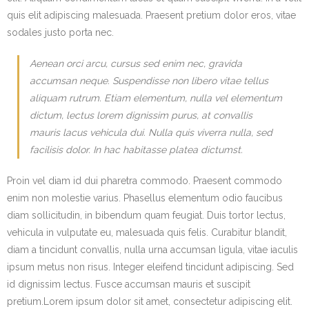
quis elit adipiscing malesuada. Praesent pretium dolor eros, vitae
sodales justo porta nec.
Aenean orci arcu, cursus sed enim nec, gravida
accumsan neque. Suspendisse non libero vitae tellus
aliquam rutrum. Etiam elementum, nulla vel elementum
dictum, lectus lorem dignissim purus, at convallis
mauris lacus vehicula dui. Nulla quis viverra nulla, sed
facilisis dolor. In hac habitasse platea dictumst.
Proin vel diam id dui pharetra commodo. Praesent commodo
enim non molestie varius. Phasellus elementum odio faucibus
diam sollicitudin, in bibendum quam feugiat. Duis tortor lectus,
vehicula in vulputate eu, malesuada quis felis. Curabitur blandit,
diam a tincidunt convallis, nulla urna accumsan ligula, vitae iaculis
ipsum metus non risus. Integer eleifend tincidunt adipiscing. Sed
id dignissim lectus. Fusce accumsan mauris et suscipit
pretium.Lorem ipsum dolor sit amet, consectetur adipiscing elit.