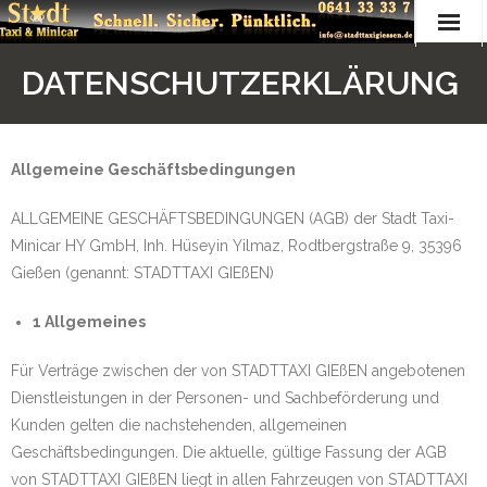
Hauptseite
DATENSCHUTZERKLÄRUNG
Über Uns
Kontakt
Allgemeine Geschäftsbedingungen
Fuhrpark
ALLGEMEINE GESCHÄFTSBEDINGUNGEN (AGB) der Stadt Taxi-
Minicar HY GmbH, Inh. Hüseyin Yilmaz, Rodtbergstraße 9, 35396
Impressum
Gießen (genannt: STADTTAXI GIEßEN)
Datenschutzerklärung
1 Allgemeines
Für Verträge zwischen der von STADTTAXI GIEßEN angebotenen
Dienstleistungen in der Personen- und Sachbeförderung und
Kunden gelten die nachstehenden, allgemeinen
Geschäftsbedingungen. Die aktuelle, gültige Fassung der AGB
von STADTTAXI GIEßEN liegt in allen Fahrzeugen von STADTTAXI